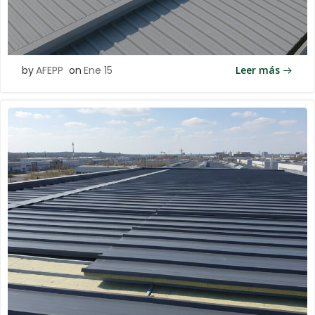
by
AFEPP
on
Ene 15
Leer más