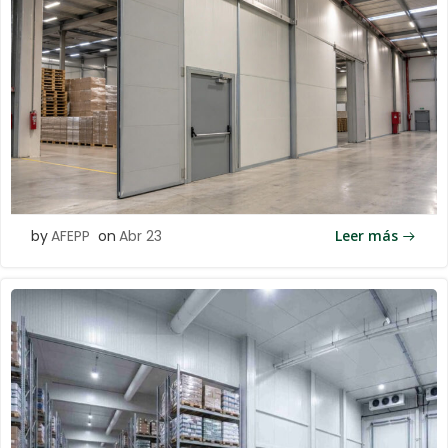
by
AFEPP
on
Abr 23
Leer más