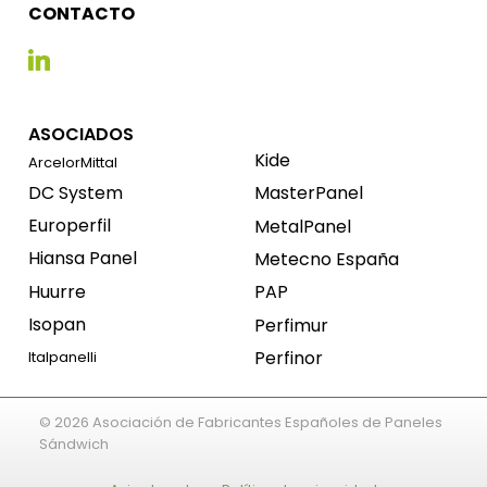
CONTACTO
ASOCIADOS
Kide
ArcelorMittal
DC System
MasterPanel
Europerfil
MetalPanel
Hiansa Panel
Metecno España
Huurre
PAP
Isopan
Perfimur
Perfinor
Italpanelli
© 2026 Asociación de Fabricantes Españoles de Paneles
Sándwich