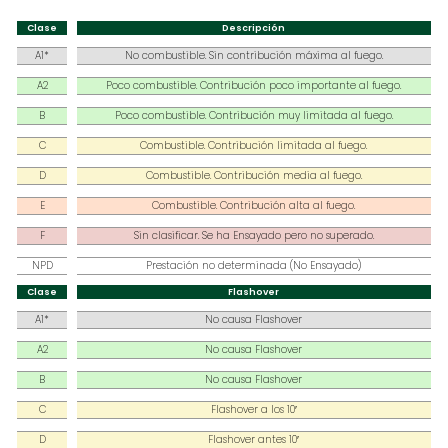
Clase
Descripción
A1*
No combustible. Sin contribución máxima al fuego.
A2
Poco combustible. Contribución poco importante al fuego.
B
Poco combustible. Contribución muy limitada al fuego.
C
Combustible. Contribución limitada al fuego.
D
Combustible. Contribución media al fuego.
E
Combustible. Contribución alta al fuego.
F
Sin clasificar. Se ha Ensayado pero no superado.
NPD
Prestación no determinada (No Ensayado)
Clase
Flashover
A1*
No causa Flashover
A2
No causa Flashover
B
No causa Flashover
C
Flashover a los 10′
D
Flashover antes 10′