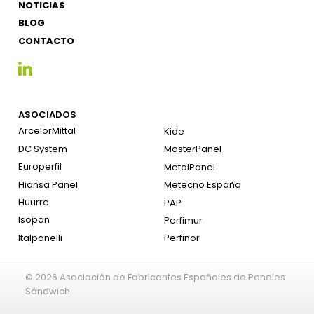
NOTICIAS
BLOG
CONTACTO
ASOCIADOS
ArcelorMittal
Kide
DC System
MasterPanel
Europerfil
MetalPanel
Hiansa Panel
Metecno España
Huurre
PAP
Isopan
Perfimur
Italpanelli
Perfinor
© 2026 Asociación de Fabricantes Españoles de Paneles
Sándwich