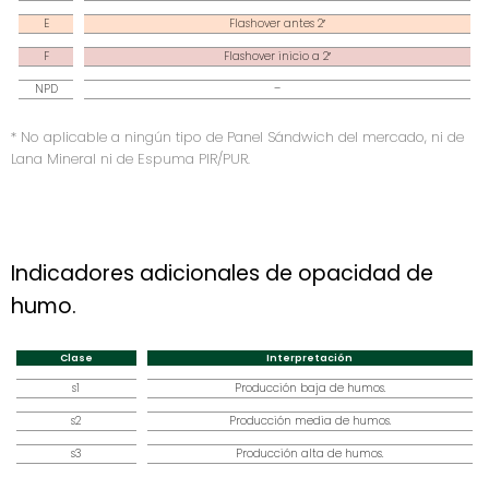
E
Flashover antes 2′
F
Flashover inicio a 2′
NPD
–
* No aplicable a ningún tipo de Panel Sándwich del mercado, ni de
Lana Mineral ni de Espuma PIR/PUR.
Indicadores adicionales de opacidad de
humo.
Clase
Interpretación
s1
Producción baja de humos.
s2
Producción media de humos.
s3
Producción alta de humos.