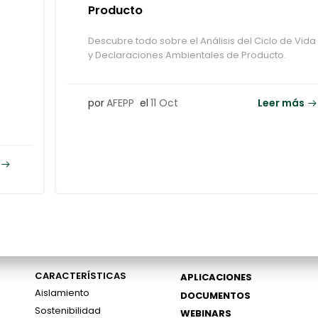
Producto
Descubre todo sobre el Análisis del Ciclo de Vida
y Declaraciones Ambientales de Producto.
por
AFEPP
el
11 Oct
Leer más
CARACTERÍSTICAS
APLICACIONES
Aislamiento
DOCUMENTOS
Sostenibilidad
WEBINARS