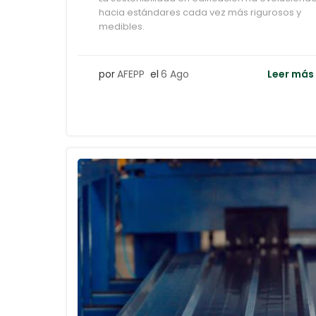
hacia estándares cada vez más rigurosos y
medibles.
por
AFEPP
el
6 Ago
Leer más