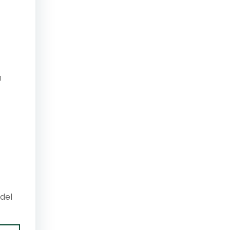
a
 del