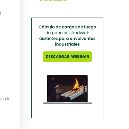
l
es de