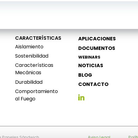
Navegación
de
entradas
CARACTERÍSTICAS
APLICACIONES
Aislamiento
DOCUMENTOS
Sostenibilidad
WEBINARS
Características
NOTICIAS
Mecánicas
BLOG
Durabilidad
CONTACTO
Comportamiento
al Fuego
e Paneles Sándwich
Aviso Legal
Polí