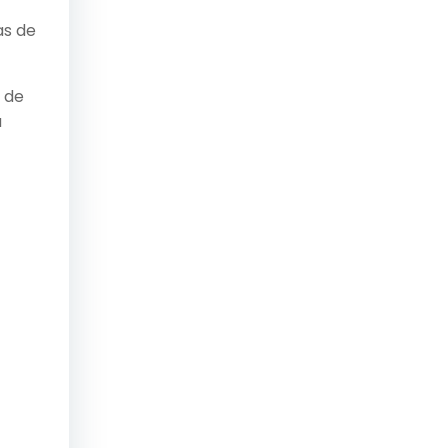
as de
 de
a