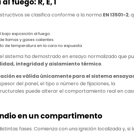
al fuego: R, E, I
nstructivos se clasifica conforme a la norma
EN 13501-2
, 
al bajo exposición al fuego.
de llamas y gases calientes.
nto de temperatura en la cara no expuesta.
e el sistema ha demostrado en ensayo normalizado que p
lidad, integridad y aislamiento térmico
.
icación es válida únicamente para el sistema ensaya
espesor del panel, el tipo o número de fijaciones, la
structurales puede alterar el comportamiento real en cas
ndio en un compartimento
istintas fases. Comienza con una ignición localizada y, si l