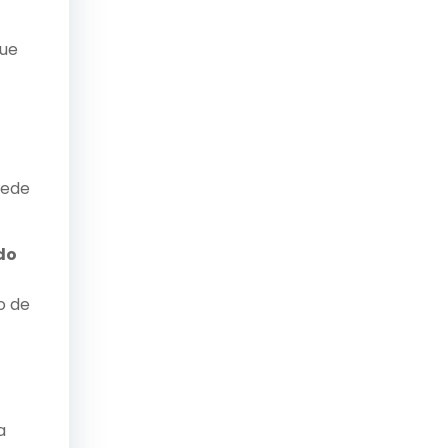
que
uede
do
o de
a