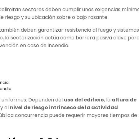
delimitan sectores deben cumplir unas exigencias mínim
 de riesgo y su ubicación sobre o bajo rasante .
ambién deben garantizar resistencia al fuego y sistemas
, la sectorización actúa como barrera pasiva clave par
rvención en caso de incendio.
ncia.
cendio.
on uniformes. Dependen del
uso del edificio
, la
altura de
y el
nivel de riesgo intrínseco de la actividad
e pública concurrencia puede requerir mayores tiempos de