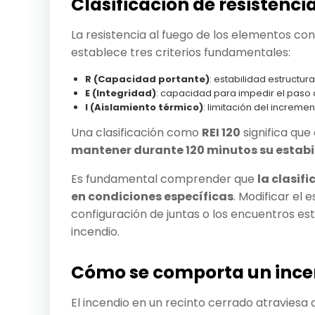
Clasificación de resistencia 
La resistencia al fuego de los elementos co
establece tres criterios fundamentales:
R (Capacidad portante)
: estabilidad estructur
E (Integridad)
: capacidad para impedir el paso 
I (Aislamiento térmico)
: limitación del increme
Una clasificación como
REI 120
significa qu
mantener durante 120 minutos su estabi
Es fundamental comprender que
la clasif
en condiciones específicas
. Modificar el 
configuración de juntas o los encuentros e
incendio.
Cómo se comporta un ince
El incendio en un recinto cerrado atraviesa d