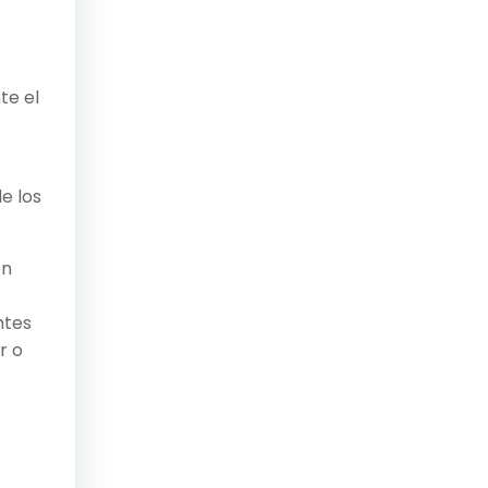
te el
e los
en
ntes
r o