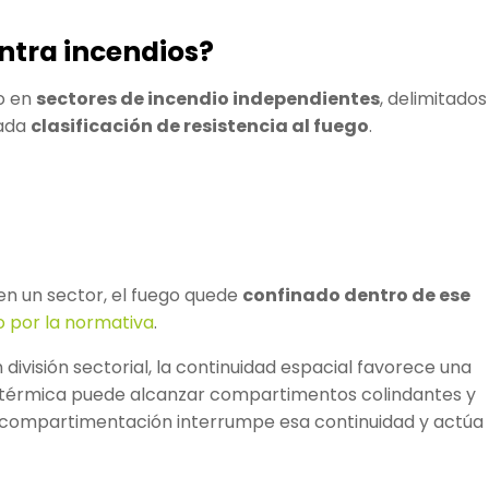
ontra incendios?
io en
sectores de incendio independientes
, delimitados
nada
clasificación de resistencia al fuego
.
 en un sector, el fuego quede
confinado dentro de ese
o por la normativa
.
in división sectorial, la continuidad espacial favorece una
n térmica puede alcanzar compartimentos colindantes y
 compartimentación interrumpe esa continuidad y actúa