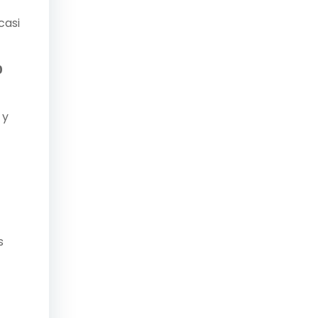
casi
0
 y
s