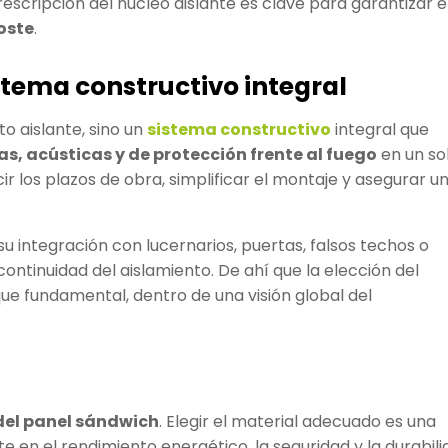
escripción del núcleo aislante es clave para garantizar e
coste
.
tema constructivo integral
o aislante, sino un
sistema constructivo
integral que
as, acústicas y de protección frente al fuego
en un so
ir los plazos de obra, simplificar el montaje y asegurar u
su integración con lucernarios, puertas, falsos techos o
ontinuidad del aislamiento. De ahí que la elección del
que fundamental, dentro de una visión global del
del panel sándwich
. Elegir el material adecuado es una
e en el rendimiento energético, la seguridad y la durabil