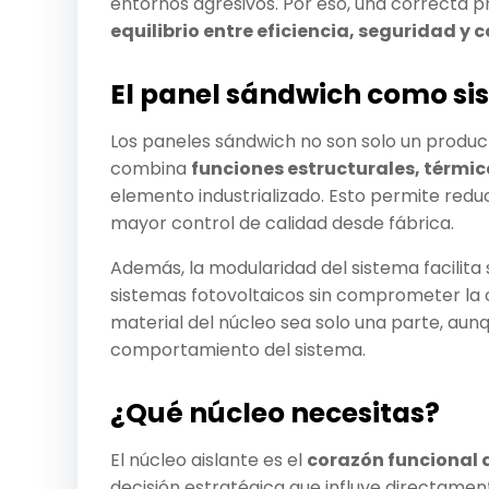
entornos agresivos. Por eso, una correcta pr
equilibrio entre eficiencia, seguridad y 
El panel sándwich como sis
Los paneles sándwich no son solo un product
combina
funciones estructurales, térmic
elemento industrializado. Esto permite reduc
mayor control de calidad desde fábrica.
Además, la modularidad del sistema facilita 
sistemas fotovoltaicos sin comprometer la c
material del núcleo sea solo una parte, aun
comportamiento del sistema.
¿Qué núcleo necesitas?
El núcleo aislante es el
corazón funcional 
decisión estratégica que influye directament