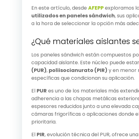
En este artículo, desde
AFEPP
exploramos las
utilizados en paneles sándwich
, sus apli
a la hora de seleccionar la opción más ade
¿Qué materiales aislantes s
Los paneles sándwich están compuestos por
capacidad aislante. Este núcleo puede est
(PUR)
,
poliisocianurato (PIR)
y en menor 
específicas que condicionan su aplicación.
El
PUR
es uno de los materiales más extendi
adherencia a las chapas metálicas exteriore
espesores reducidos junto a una elevada ca
cámaras frigoríficas o aplicaciones donde el
prioritaria.
El
PIR
, evolución técnica del PUR, ofrece un