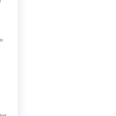
l
lo
n
idad