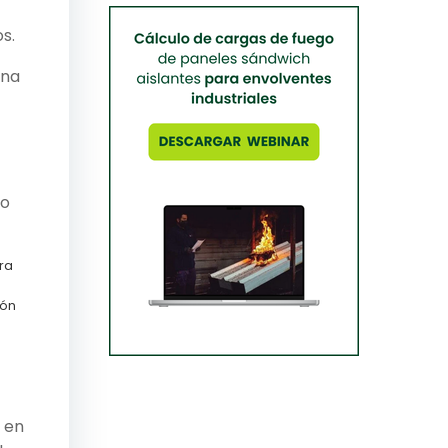
s.
una
io
ra
ión
 en