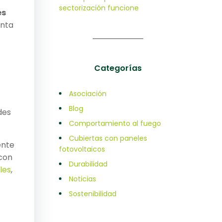
sectorización funcione
es
enta
Categorías
Asociación
Blog
des
Comportamiento al fuego
Cubiertas con paneles
ente
fotovoltaicos
 con
Durabilidad
les
,
Noticias
Sostenibilidad