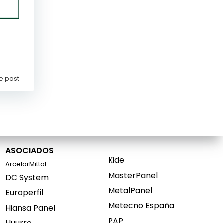
e post
ASOCIADOS
Kide
ArcelorMittal
MasterPanel
DC System
MetalPanel
Europerfil
Metecno España
Hiansa Panel
PAP
Huurre