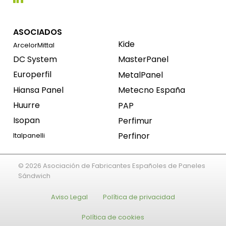
ASOCIADOS
Kide
ArcelorMittal
DC System
MasterPanel
Europerfil
MetalPanel
Hiansa Panel
Metecno España
Huurre
PAP
Isopan
Perfimur
Perfinor
Italpanelli
© 2026 Asociación de Fabricantes Españoles de Paneles
Sándwich
Aviso Legal
Política de privacidad
Política de cookies