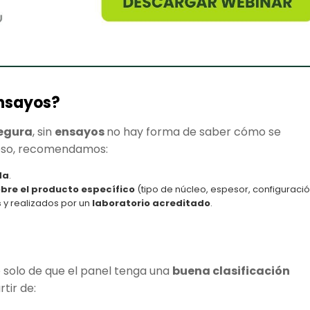
ensayos?
egura
, sin
ensayos
no hay forma de saber cómo se
eso, recomendamos:
da
.
bre el producto específico
(tipo de núcleo, espesor, configuració
s
y realizados por un
laboratorio acreditado
.
 solo de que el panel tenga una
buena clasificación
tir de: