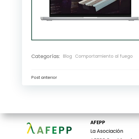
Categorías:
Blog
Comportamiento al fuego
Post anterior
Navegación
de
entradas
AFEPP
La Asociación