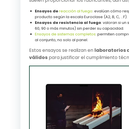
suelen proporcionar los fabricantes, aún así,
Ensayos de
reacción al fuego
: evalúan cómo respo
producto según la escala Euroclase (A2, B, C, …F).
Ensayos de resistencia al fuego
: valoran si u
60, 90 o más minutos) sin perder su capacidad.
Ensayos de sistemas completos
: permiten compro
al conjunto, no solo al panel.
Estos ensayos se realizan en
laboratorios 
válidos
para justificar el cumplimiento téc