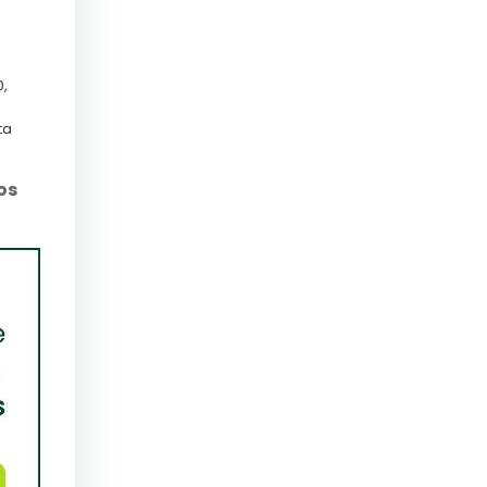
,
ta
os