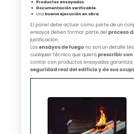
Productos ensayados
.
Documentación verificable
.
Una
buena ejecución en obra
.
El panel debe actuar como parte de un conj
ensayos deben formar parte del
proceso d
justificación.
Los
ensayos de fuego
no son un detalle té
cualquier técnico que quiera
prescribir co
contar con productos ensayados garantiza 
seguridad real del edificio y de sus ocu