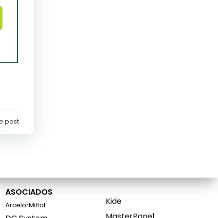
e post
ASOCIADOS
Kide
ArcelorMittal
MasterPanel