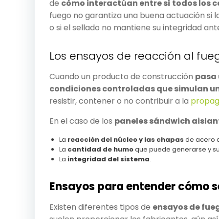
de
cómo interactúan entre sí todos los
fuego no garantiza una buena actuación si la
o si el sellado no mantiene su integridad an
Los ensayos de reacción al fue
Cuando un producto de construcción
pasa 
condiciones controladas que simulan un
resistir, contener o no contribuir a la
propag
En el caso de los
paneles sándwich aislan
La
reacción del núcleo y las chapas
de acero an
La
cantidad de humo
que puede generarse y su
La
integridad del sistema
.
Ensayos para entender cómo s
Existen diferentes tipos de
ensayos de fue