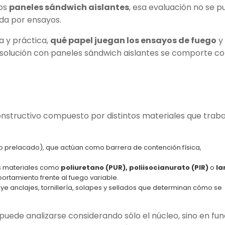
los
paneles sándwich aislantes
, esa evaluación no se 
ada por ensayos.
a y práctica,
qué papel juegan los ensayos de fuego
y
a solución con paneles sándwich aislantes se comporte 
onstructivo compuesto por distintos materiales que trab
 prelacado), que actúan como barrera de contención física,
es materiales como
poliuretano (PUR), poliisocianurato (PIR)
o
la
rtamiento frente al fuego variable.
luye anclajes, tornillería, solapes y sellados que determinan cómo se
puede analizarse considerando sólo el núcleo, sino en fun