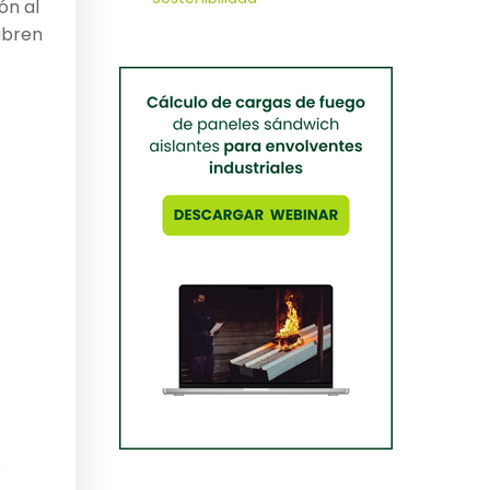
ón al
 abren
s