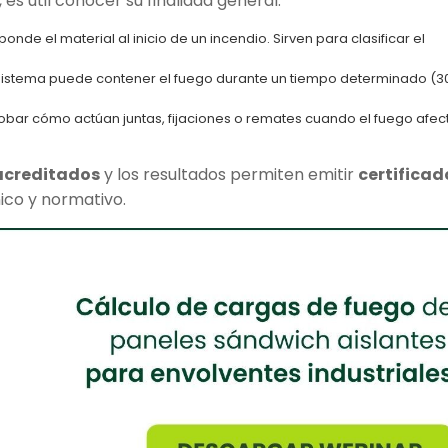
 es útil conocer su finalidad general:
nde el material al inicio de un incendio. Sirven para clasificar el
n sistema puede contener el fuego durante un tiempo determinado (30
bar cómo actúan juntas, fijaciones o remates cuando el fuego afec
acreditados
y los resultados permiten emitir
certificad
nico y normativo.