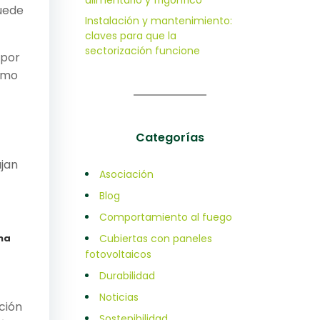
alimentario y frigorífico
puede
Instalación y mantenimiento:
claves para que la
sectorización funcione
 por
como
Categorías
ajan
Asociación
Blog
Comportamiento al fuego
na
Cubiertas con paneles
fotovoltaicos
Durabilidad
Noticias
ción
Sostenibilidad