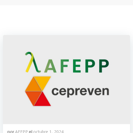
por
AFEPP
el
octubre 1, 2024